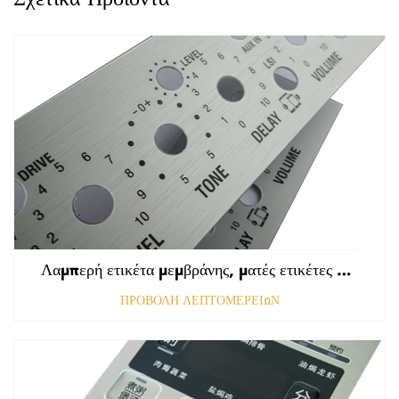
Λαμπερή ετικέτα μεμβράνης, ματές ετικέτες εμπρόσθιου πίνακα ελέγχου, ανάγλυφη γραφική επικάλυψη πολυκαρβονικού
ΠΡΟΒΟΛΗ ΛΕΠΤΟΜΕΡΕΙΩΝ