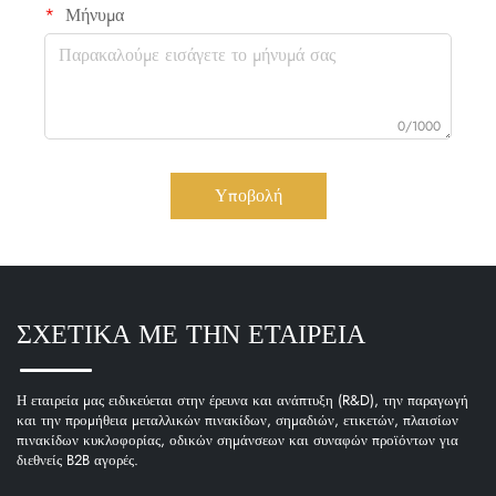
Μήνυμα
0/1000
Υποβολή
ΣΧΕΤΙΚΑ ΜΕ ΤΗΝ ΕΤΑΙΡΕΙΑ
Η εταιρεία μας ειδικεύεται στην έρευνα και ανάπτυξη (R&D), την παραγωγή
και την προμήθεια μεταλλικών πινακίδων, σημαδιών, ετικετών, πλαισίων
πινακίδων κυκλοφορίας, οδικών σημάνσεων και συναφών προϊόντων για
διεθνείς B2B αγορές.