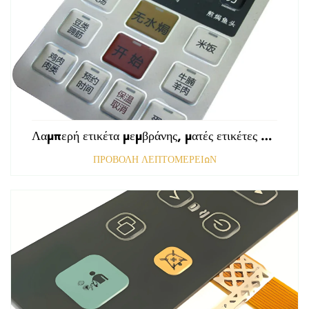
Λαμπερή ετικέτα μεμβράνης, ματές ετικέτες εμπρόσθιου πίνακα ελέγχου, ανάγλυφες ετικέτες πολυκαρβονικού, γραφικές επικαλύψεις
ΠΡΟΒΟΛΗ ΛΕΠΤΟΜΕΡΕΙΩΝ