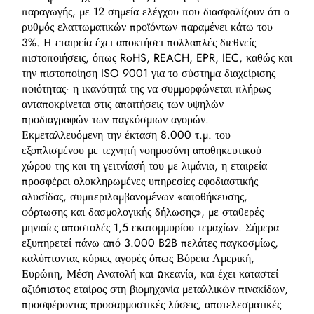
παραγωγής, με 12 σημεία ελέγχου που διασφαλίζουν ότι ο
ρυθμός ελαττωματικών προϊόντων παραμένει κάτω του
3%. Η εταιρεία έχει αποκτήσει πολλαπλές διεθνείς
πιστοποιήσεις, όπως RoHS, REACH, EPR, IEC, καθώς και
την πιστοποίηση ISO 9001 για το σύστημα διαχείρισης
ποιότητας· η ικανότητά της να συμμορφώνεται πλήρως
ανταποκρίνεται στις απαιτήσεις των υψηλών
προδιαγραφών των παγκόσμιων αγορών.
Εκμεταλλευόμενη την έκταση 8.000 τ.μ. του
εξοπλισμένου με τεχνητή νοημοσύνη αποθηκευτικού
χώρου της και τη γειτνίασή του με λιμάνια, η εταιρεία
προσφέρει ολοκληρωμένες υπηρεσίες εφοδιαστικής
αλυσίδας, συμπεριλαμβανομένων «αποθήκευσης,
φόρτωσης και δασμολογικής δήλωσης», με σταθερές
μηνιαίες αποστολές 1,5 εκατομμυρίου τεμαχίων. Σήμερα
εξυπηρετεί πάνω από 3.000 B2B πελάτες παγκοσμίως,
καλύπτοντας κύριες αγορές όπως Βόρεια Αμερική,
Ευρώπη, Μέση Ανατολή και Ωκεανία, και έχει καταστεί
αξιόπιστος εταίρος στη βιομηχανία μεταλλικών πινακίδων,
προσφέροντας προσαρμοστικές λύσεις, αποτελεσματικές