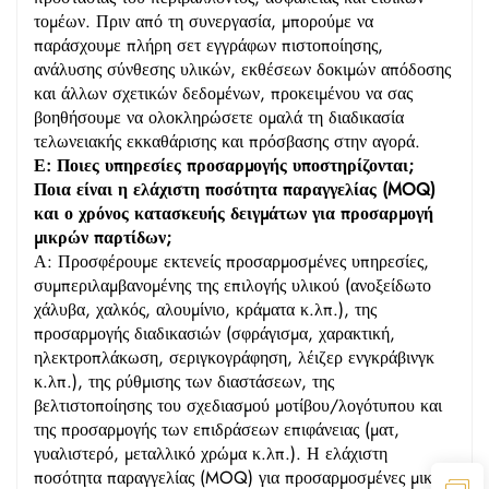
τομέων. Πριν από τη συνεργασία, μπορούμε να
παράσχουμε πλήρη σετ εγγράφων πιστοποίησης,
ανάλυσης σύνθεσης υλικών, εκθέσεων δοκιμών απόδοσης
και άλλων σχετικών δεδομένων, προκειμένου να σας
βοηθήσουμε να ολοκληρώσετε ομαλά τη διαδικασία
τελωνειακής εκκαθάρισης και πρόσβασης στην αγορά.
Ε: Ποιες υπηρεσίες προσαρμογής υποστηρίζονται;
Ποια είναι η ελάχιστη ποσότητα παραγγελίας (MOQ)
και ο χρόνος κατασκευής δειγμάτων για προσαρμογή
μικρών παρτίδων;
Α: Προσφέρουμε εκτενείς προσαρμοσμένες υπηρεσίες,
συμπεριλαμβανομένης της επιλογής υλικού (ανοξείδωτο
χάλυβα, χαλκός, αλουμίνιο, κράματα κ.λπ.), της
προσαρμογής διαδικασιών (σφράγισμα, χαρακτική,
ηλεκτροπλάκωση, σεριγκογράφηση, λέιζερ ενγκράβινγκ
κ.λπ.), της ρύθμισης των διαστάσεων, της
βελτιστοποίησης του σχεδιασμού μοτίβου/λογότυπου και
της προσαρμογής των επιδράσεων επιφάνειας (ματ,
γυαλιστερό, μεταλλικό χρώμα κ.λπ.). Η ελάχιστη
ποσότητα παραγγελίας (MOQ) για προσαρμοσμένες μικρές