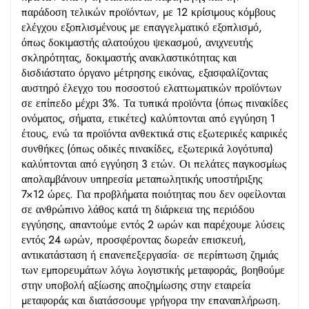
παράδοση τελικών προϊόντων, με 12 κρίσιμους κόμβους
ελέγχου εξοπλισμένους με επαγγελματικό εξοπλισμό,
όπως δοκιμαστής αλατούχου ψεκασμού, ανιχνευτής
σκληρότητας, δοκιμαστής ανακλαστικότητας και
δισδιάστατο όργανο μέτρησης εικόνας, εξασφαλίζοντας
αυστηρό έλεγχο του ποσοστού ελαττωματικών προϊόντων
σε επίπεδο μέχρι 3%. Τα τυπικά προϊόντα (όπως πινακίδες
ονόματος, σήματα, ετικέτες) καλύπτονται από εγγύηση 1
έτους, ενώ τα προϊόντα ανθεκτικά στις εξωτερικές καιρικές
συνθήκες (όπως οδικές πινακίδες, εξωτερικά λογότυπα)
καλύπτονται από εγγύηση 3 ετών. Οι πελάτες παγκοσμίως
απολαμβάνουν υπηρεσία μεταπωλητικής υποστήριξης
7×12 ώρες. Για προβλήματα ποιότητας που δεν οφείλονται
σε ανθρώπινο λάθος κατά τη διάρκεια της περιόδου
εγγύησης, απαντούμε εντός 2 ωρών και παρέχουμε λύσεις
εντός 24 ωρών, προσφέροντας δωρεάν επισκευή,
αντικατάσταση ή επανεπεξεργασία· σε περίπτωση ζημιάς
των εμπορευμάτων λόγω λογιστικής μεταφοράς, βοηθούμε
στην υποβολή αξίωσης αποζημίωσης στην εταιρεία
μεταφοράς και διατάσσουμε γρήγορα την επαναπλήρωση.