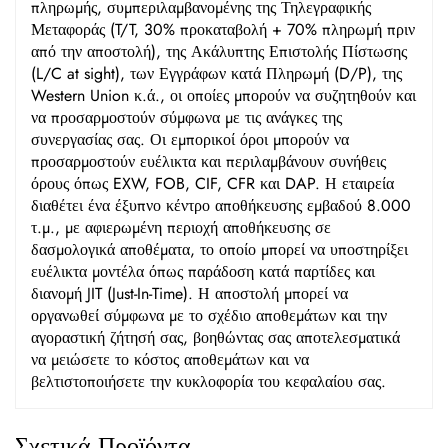
πληρωμής, συμπεριλαμβανομένης της Τηλεγραφικής
Μεταφοράς (T/T, 30% προκαταβολή + 70% πληρωμή πριν
από την αποστολή), της Ακάλυπτης Επιστολής Πίστωσης
(L/C at sight), των Εγγράφων κατά Πληρωμή (D/P), της
Western Union κ.ά., οι οποίες μπορούν να συζητηθούν και
να προσαρμοστούν σύμφωνα με τις ανάγκες της
συνεργασίας σας. Οι εμπορικοί όροι μπορούν να
προσαρμοστούν ευέλικτα και περιλαμβάνουν συνήθεις
όρους όπως EXW, FOB, CIF, CFR και DAP. Η εταιρεία
διαθέτει ένα έξυπνο κέντρο αποθήκευσης εμβαδού 8.000
τ.μ., με αφιερωμένη περιοχή αποθήκευσης σε
δασμολογικά αποθέματα, το οποίο μπορεί να υποστηρίξει
ευέλικτα μοντέλα όπως παράδοση κατά παρτίδες και
διανομή JIT (Just-In-Time). Η αποστολή μπορεί να
οργανωθεί σύμφωνα με το σχέδιο αποθεμάτων και την
αγοραστική ζήτησή σας, βοηθώντας σας αποτελεσματικά
να μειώσετε το κόστος αποθεμάτων και να
βελτιστοποιήσετε την κυκλοφορία του κεφαλαίου σας.
Σχετικά Προϊόντα