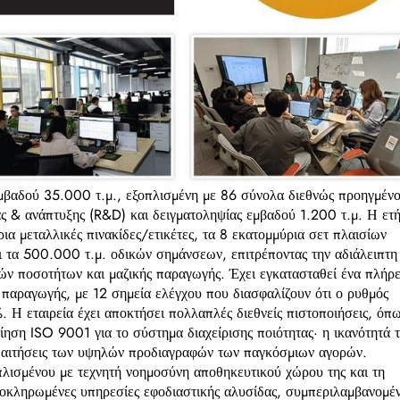
εμβαδού 35.000 τ.μ., εξοπλισμένη με 86 σύνολα διεθνώς προηγμέν
ς & ανάπτυξης (R&D) και δειγματοληψίας εμβαδού 1.200 τ.μ. Η ετ
ια μεταλλικές πινακίδες/ετικέτες, τα 8 εκατομμύρια σετ πλαισίων
ι τα 500.000 τ.μ. οδικών σημάνσεων, επιτρέποντας την αδιάλειπτη
ν ποσοτήτων και μαζικής παραγωγής. Έχει εγκατασταθεί ένα πλήρε
 παραγωγής, με 12 σημεία ελέγχου που διασφαλίζουν ότι ο ρυθμός
 Η εταιρεία έχει αποκτήσει πολλαπλές διεθνείς πιστοποιήσεις, όπ
ση ISO 9001 για το σύστημα διαχείρισης ποιότητας· η ικανότητά τ
απαιτήσεις των υψηλών προδιαγραφών των παγκόσμιων αγορών.
πλισμένου με τεχνητή νοημοσύνη αποθηκευτικού χώρου της και τη
 ολοκληρωμένες υπηρεσίες εφοδιαστικής αλυσίδας, συμπεριλαμβανομέ