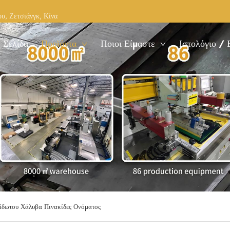
υ, Ζετσιάνγκ, Κίνα
 Σελίδα
Προϊόντα
Ποιοι Είμαστε
Ιστολόγιο / 
ίδωτου Χάλυβα Πινακίδες Ονόματος