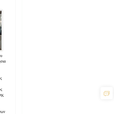
ου
ήσια
ς
ως
ης
νων