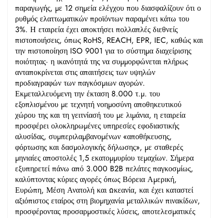
παραγωγής, με 12 σημεία ελέγχου που διασφαλίζουν ότι ο
ρυθμός ελαττωματικών προϊόντων παραμένει κάτω του
3%. Η εταιρεία έχει αποκτήσει πολλαπλές διεθνείς
πιστοποιήσεις, όπως RoHS, REACH, EPR, IEC, καθώς και
την πιστοποίηση ISO 9001 για το σύστημα διαχείρισης
ποιότητας· η ικανότητά της να συμμορφώνεται πλήρως
ανταποκρίνεται στις απαιτήσεις των υψηλών
προδιαγραφών των παγκόσμιων αγορών.
Εκμεταλλευόμενη την έκταση 8.000 τ.μ. του
εξοπλισμένου με τεχνητή νοημοσύνη αποθηκευτικού
χώρου της και τη γειτνίασή του με λιμάνια, η εταιρεία
προσφέρει ολοκληρωμένες υπηρεσίες εφοδιαστικής
αλυσίδας, συμπεριλαμβανομένων «αποθήκευσης,
φόρτωσης και δασμολογικής δήλωσης», με σταθερές
μηνιαίες αποστολές 1,5 εκατομμυρίου τεμαχίων. Σήμερα
εξυπηρετεί πάνω από 3.000 B2B πελάτες παγκοσμίως,
καλύπτοντας κύριες αγορές όπως Βόρεια Αμερική,
Ευρώπη, Μέση Ανατολή και Ωκεανία, και έχει καταστεί
αξιόπιστος εταίρος στη βιομηχανία μεταλλικών πινακίδων,
προσφέροντας προσαρμοστικές λύσεις, αποτελεσματικές