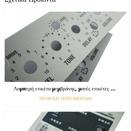
Λαμπερή ετικέτα μεμβράνης, ματές ετικέτες εμπρόσθιου πίνακα ελέγχου, ανάγλυφη γραφική επικάλυψη πολυκαρβονικού
ΠΡΟΒΟΛΗ ΛΕΠΤΟΜΕΡΕΙΩΝ