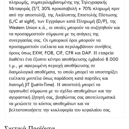
πληρωμής, συμπεριλαμβανομένης της Τηλεγραφικής
Μεταφοράς (T/T, 30% προκαταβολή + 70% πληρωμή πριν
από την αποστολή), της Ακάλυπτης Επιστολής Πίστωσης
(L/C at sight), των Εγγράφων κατά Πληρωμή (D/P), της
Western Union κ.ά., οι οποίες μπορούν να συζητηθούν και
να προσαρμοστούν σύμφωνα με τις ανάγκες της
συνεργασίας σας. Οι εμπορικοί όροι μπορούν να
προσαρμοστούν ευέλικτα και περιλαμβάνουν συνήθεις
όρους όπως EXW, FOB, CIF, CFR και DAP. Η εταιρεία
διαθέτει ένα έξυπνο κέντρο αποθήκευσης εμβαδού 8.000
τ.μ., με αφιερωμένη περιοχή αποθήκευσης σε
δασμολογικά αποθέματα, το οποίο μπορεί να υποστηρίξει
ευέλικτα μοντέλα όπως παράδοση κατά παρτίδες και
διανομή JIT (Just-In-Time). Η αποστολή μπορεί να
οργανωθεί σύμφωνα με το σχέδιο αποθεμάτων και την
αγοραστική ζήτησή σας, βοηθώντας σας αποτελεσματικά
να μειώσετε το κόστος αποθεμάτων και να
βελτιστοποιήσετε την κυκλοφορία του κεφαλαίου σας.
Σχετικά Προϊόντα