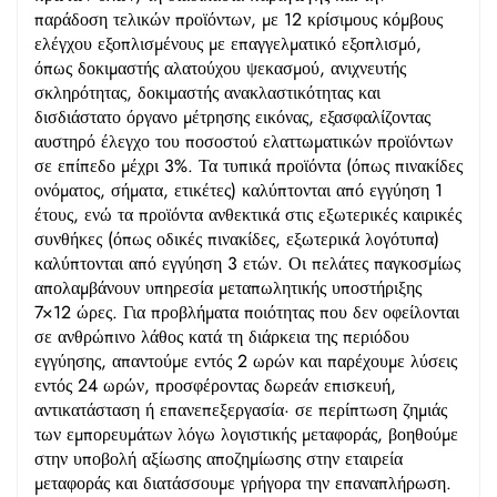
παράδοση τελικών προϊόντων, με 12 κρίσιμους κόμβους
ελέγχου εξοπλισμένους με επαγγελματικό εξοπλισμό,
όπως δοκιμαστής αλατούχου ψεκασμού, ανιχνευτής
σκληρότητας, δοκιμαστής ανακλαστικότητας και
δισδιάστατο όργανο μέτρησης εικόνας, εξασφαλίζοντας
αυστηρό έλεγχο του ποσοστού ελαττωματικών προϊόντων
σε επίπεδο μέχρι 3%. Τα τυπικά προϊόντα (όπως πινακίδες
ονόματος, σήματα, ετικέτες) καλύπτονται από εγγύηση 1
έτους, ενώ τα προϊόντα ανθεκτικά στις εξωτερικές καιρικές
συνθήκες (όπως οδικές πινακίδες, εξωτερικά λογότυπα)
καλύπτονται από εγγύηση 3 ετών. Οι πελάτες παγκοσμίως
απολαμβάνουν υπηρεσία μεταπωλητικής υποστήριξης
7×12 ώρες. Για προβλήματα ποιότητας που δεν οφείλονται
σε ανθρώπινο λάθος κατά τη διάρκεια της περιόδου
εγγύησης, απαντούμε εντός 2 ωρών και παρέχουμε λύσεις
εντός 24 ωρών, προσφέροντας δωρεάν επισκευή,
αντικατάσταση ή επανεπεξεργασία· σε περίπτωση ζημιάς
των εμπορευμάτων λόγω λογιστικής μεταφοράς, βοηθούμε
στην υποβολή αξίωσης αποζημίωσης στην εταιρεία
μεταφοράς και διατάσσουμε γρήγορα την επαναπλήρωση.