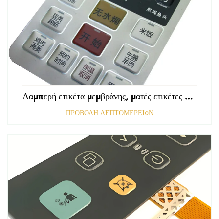
Λαμπερή ετικέτα μεμβράνης, ματές ετικέτες εμπρόσθιου πίνακα ελέγχου, ανάγλυφες ετικέτες πολυκαρβονικού, γραφικές επικαλύψεις
ΠΡΟΒΟΛΗ ΛΕΠΤΟΜΕΡΕΙΩΝ