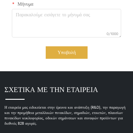
Μήνυμα
0/1000
Υποβολή
ΣΧΕΤΙΚΑ ΜΕ ΤΗΝ ΕΤΑΙΡΕΙΑ
Η εταιρεία μας ειδικεύεται στην έρευνα και ανάπτυξη (R&D), την παραγωγή
και την προμήθεια μεταλλικών πινακίδων, σημαδιών, ετικετών, πλαισίων
πινακίδων κυκλοφορίας, οδικών σημάνσεων και συναφών προϊόντων για
διεθνείς B2B αγορές.