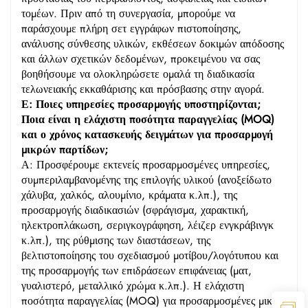
τομέων. Πριν από τη συνεργασία, μπορούμε να
παράσχουμε πλήρη σετ εγγράφων πιστοποίησης,
ανάλυσης σύνθεσης υλικών, εκθέσεων δοκιμών απόδοσης
και άλλων σχετικών δεδομένων, προκειμένου να σας
βοηθήσουμε να ολοκληρώσετε ομαλά τη διαδικασία
τελωνειακής εκκαθάρισης και πρόσβασης στην αγορά.
Ε: Ποιες υπηρεσίες προσαρμογής υποστηρίζονται;
Ποια είναι η ελάχιστη ποσότητα παραγγελίας (MOQ)
και ο χρόνος κατασκευής δειγμάτων για προσαρμογή
μικρών παρτίδων;
Α: Προσφέρουμε εκτενείς προσαρμοσμένες υπηρεσίες,
συμπεριλαμβανομένης της επιλογής υλικού (ανοξείδωτο
χάλυβα, χαλκός, αλουμίνιο, κράματα κ.λπ.), της
προσαρμογής διαδικασιών (σφράγισμα, χαρακτική,
ηλεκτροπλάκωση, σεριγκογράφηση, λέιζερ ενγκράβινγκ
κ.λπ.), της ρύθμισης των διαστάσεων, της
βελτιστοποίησης του σχεδιασμού μοτίβου/λογότυπου και
της προσαρμογής των επιδράσεων επιφάνειας (ματ,
γυαλιστερό, μεταλλικό χρώμα κ.λπ.). Η ελάχιστη
ποσότητα παραγγελίας (MOQ) για προσαρμοσμένες μικρές