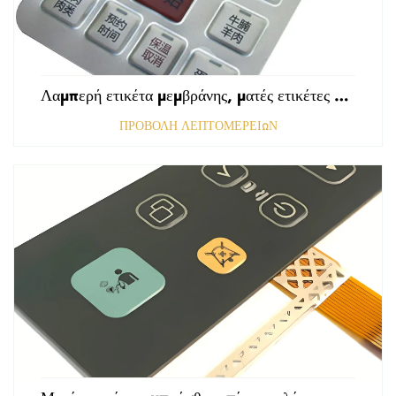
Λαμπερή ετικέτα μεμβράνης, ματές ετικέτες εμπρόσθιου πίνακα ελέγχου, ανάγλυφες ετικέτες πολυκαρβονικού, γραφικές επικαλύψεις
ΠΡΟΒΟΛΗ ΛΕΠΤΟΜΕΡΕΙΩΝ