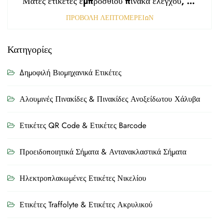
Ματές ετικέτες εμπρόσθιου πίνακα ελέγχου, τρυπημένες με αμαυρωμένη επιφάνεια, πάχους 0,25 mm, ετικέτες από πολυκαρβονικό ή PVC
ΠΡΟΒΟΛΗ ΛΕΠΤΟΜΕΡΕΙΩΝ
Κατηγορίες
Δημοφιλή Βιομηχανικά Ετικέτες
Αλουμινές Πινακίδες & Πινακίδες Ανοξείδωτου Χάλυβα
Ετικέτες QR Code & Ετικέτες Barcode
Προειδοποιητικά Σήματα & Αντανακλαστικά Σήματα
Ηλεκτροπλακωμένες Ετικέτες Νικελίου
Ετικέτες Traffolyte & Ετικέτες Ακρυλικού