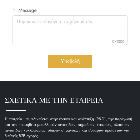
Message
0/1000
Υποβολή
ΣΧΕΤΙΚΑ ΜΕ ΤΗΝ ΕΤΑΙΡΕΙΑ
Η εταιρεία μας ειδικεύεται στην έρευνα και ανάπτυξη (R&D), την παραγωγή
και την προμήθεια μεταλλικών πινακίδων, σημαδιών, ετικετών, πλαισίων
πινακίδων κυκλοφορίας, οδικών σημάνσεων και συναφών προϊόντων για
διεθνείς B2B αγορές.