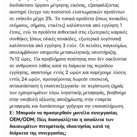
δισδιάστατο όργανο μέτρησης εικόνας, εξασφαλίζοντας
αυστηρό έλεγχο του ποσοστού ελαττωματικών προϊόντων
σε επίπεδο μέχρι 3%. Τα τυπικά προϊόντα (όπως πινακίδες
ονόματος, σήματα, ετικέτες) καλύπτονται από εγγύηση 1
έτους, ενώ τα προϊόντα ανθεκτικά στις εξωτερικές καιρικές
συνθήκες (όπως οδικές πινακίδες, εξωτερικά λογότυπα)
καλύπτονται από εγγύηση 3 ετών. Οι πελάτες παγκοσμίως
απολαμβάνουν υπηρεσία μεταπωλητικής υποστήριξης
7×12 ώρες. Για προβλήματα ποιότητας που δεν οφείλονται
σε ανθρώπινο λάθος κατά τη διάρκεια της περιόδου
εγγύησης, απαντούμε εντός 2 ωρών και παρέχουμε λύσεις
εντός 24 ωρών, προσφέροντας δωρεάν επισκευή,
αντικατάσταση ή επανεπεξεργασία· σε περίπτωση ζημιάς
των εμπορευμάτων λόγω λογιστικής μεταφοράς, βοηθούμε
στην υποβολή αξίωσης αποζημίωσης στην εταιρεία
μεταφοράς και διατάσσουμε γρήγορα την επαναπλήρωση.
Ε: Μπορούν να προσφερθούν μοντέλα συνεργασίας
OEM/ODM; Πώς διασφαλίζεται η ασφάλεια των
δικαιωμάτων πνευματικής ιδιοκτησίας κατά τη
διάρκεια της συνεργασίας;