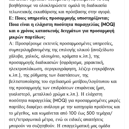
βοηθήσουμε να ολοκληρώσετε ομαλά τη διαδικασία
τελωνειακής εκκαθάρισης και πρόσβασης στην αγορά.
Ε: Ποιες υπηρεσίες προσαρμογής υποστηρίζονται;
Ποια είναι η ελάχιστη ποσότητα παραγγελίας (MOQ)
και ο χρόνος κατασκευής δειγμάτων για προσαρμογή
μικρών παρτίδων;
Α: Προσφέρουμε εκτενείς προσαρμοσμένες υπηρεσίες,
συμπεριλαμβανομένης της επιλογής υλικού (ανοξείδωτο
χάλυβα, χαλκός, αλουμίνιο, κράματα κ.λπ.), της
προσαρμογής διαδικασιών (σφράγισμα, χαρακτική,
ηλεκτροπλάκωση, σεριγκογράφηση, λέιζερ ενγκράβινγκ
κ.λπ.), της ρύθμισης των διαστάσεων, της
βελτιστοποίησης του σχεδιασμού μοτίβου/λογότυπου και
της προσαρμογής των επιδράσεων επιφάνειας (ματ,
γυαλιστερό, μεταλλικό χρώμα κ.λπ.). Η ελάχιστη
ποσότητα παραγγελίας (MOQ) για προσαρμοσμένες μικρές
παρτίδες διαφέρει ανάλογα με την κατηγορία προϊόντος και
το μέγεθος, και κυμαίνεται από 100 έως 500 τεμάχια/
σετ/τετραγωνικά μέτρα, ενώ οι ειδικές απαιτήσεις
μπορούν να συζητηθούν. Η επαγγελματική μας ομάδα