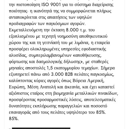
την πιστοποίηση ISO 9001 για το σύστημα διαχείρισης
ποιότητας· η ικανότητά της να συμμορφώνεται πλήρως
ανταποκρίνεται στις απαιτήσεις των υψηλών
προδιαγραφών των παγκόσμιων αγορών.
Εκμεταλλευόμενη την έκταση 8.000 τ.μ. του
εξοπλισμένου με τεχνητή νοημοσύνη αποθηκευτικού
χώρου της και τη γειτνίασή του με λιμάνια, η εταιρεία
προσφέρει ολοκληρωμένες υπηρεσίες εφοδιαστικής
αλυσίδας, συμπεριλαμβανομένων «αποθήκευσης,
φόρτωσης και δασμολογικής δήλωσης», με σταθερές
μηνιαίες αποστολές 1,5 εκατομμυρίου τεμαχίων. Σήμερα
εξυπηρετεί πάνω από 3.000 B2B πελάτες παγκοσμίως,
καλύπτοντας κύριες αγορές όπως Βόρεια Αμερική,
Ευρώπη, Μέση Ανατολή και Ωκεανία, και έχει καταστεί
αξιόπιστος εταίρος στη βιομηχανία μεταλλικών πινακίδων,
προσφέροντας προσαρμοστικές λύσεις, αποτελεσματικές
δυνατότητες εκπλήρωσης παραγγελιών και ποσοστό
επαναγοράς από τους πελάτες υψηλότερο του 85%.
85%.