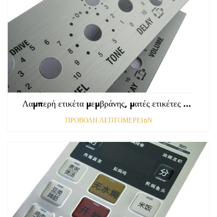
Λαμπερή ετικέτα μεμβράνης, ματές ετικέτες εμπρόσθιου πίνακα ελέγχου, ανάγλυφη γραφική επικάλυψη πολυκαρβονικού
ΠΡΟΒΟΛΗ ΛΕΠΤΟΜΕΡΕΙΩΝ