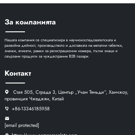
За компанията
Нашата компания се специализира в научноизследователската и
развойна дейност, производството и доставката на метални табелки,
значки, етикети, рамки за регистрационни номера, пътни знаци и
свързани продукти за чуждестранни B2B пазари.
Контакт
Стая 505, Сграда 3, Център „Учан Тяньди“, Ханчжоу,
провинция Чжеджян, Китай
+86-13346185958
[email protected]