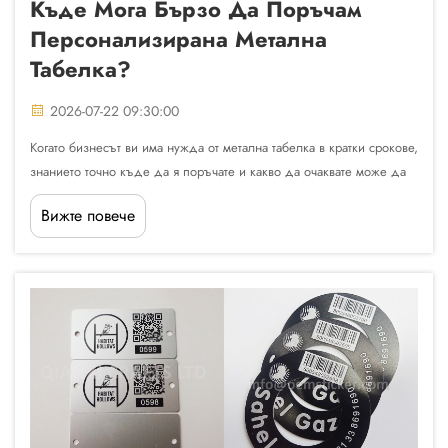
Къде Мога Бързо Да Поръчам
Персонализирана Метална
Табелка?
2026-07-22 09:30:00
Когато бизнесът ви има нужда от метална табелка в кратки срокове,
знанието точно къде да я поръчате и какво да очаквате може да
спести значително време и разочарование. Независимо дали ви е
Вижте повече
необходима метална табелка за промишлено оборудване,
корпоративен брандинг, етикетиране на продукти или...