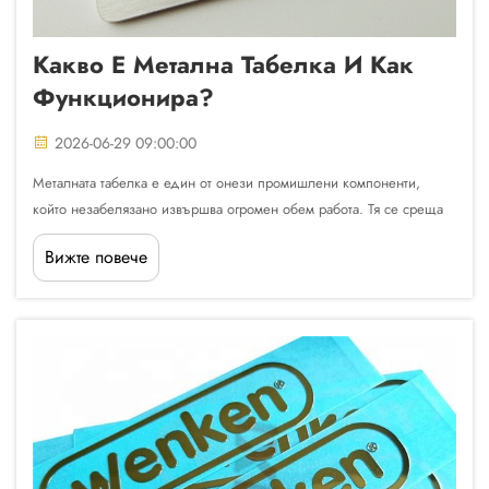
Какво Е Метална Табелка И Как
Функционира?
2026-06-29 09:00:00
Металната табелка е един от онези промишлени компоненти,
който незабелязано извършва огромен обем работа. Тя се среща
на машини, панели на оборудване, електрически корпуси,
Вижте повече
превозни средства и потребителски продукти — навсякъде,
където е необходима постоянна и издръжлива...