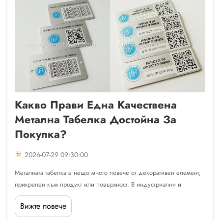
Какво Прави Една Качествена
Метална Табелка Достойна За
Покупка?
2026-07-29 09:30:00
Металната табелка е нещо много повече от декоративен елемент,
прикрепен към продукт или повърхност. В индустриални и
търговски среди металната табелка служи като постоянно
Вижте повече
записване на идентичността, данните за съответствие, брандинга и
оперативната информация. Независимо дали ...