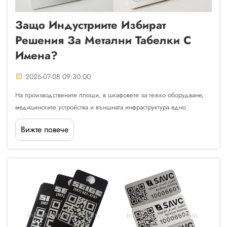
Защо Индустриите Избират
Решения За Метални Табелки С
Имена?
2026-07-08 09:30:00
На производствените площи, в шкафовете за тежко оборудване,
медицинските устройства и външната инфраструктура едно
решение за маркиране постоянно се изправя над останалите.
Вижте повече
Металната табелка с имена е спечелила постоянно място в
техническите спецификации на промишлеността точно ...