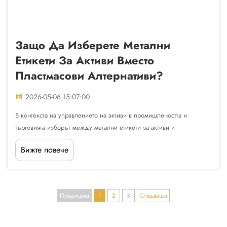
Защо Да Изберете Метални
Етикети За Активи Вместо
Пластмасови Алтернативи?
2026-05-06 15:07:00
В контекста на управлението на активи в промишлеността и
търговията изборът между метални етикети за активи и
пластмасови алтернативи представлява ключово решение, което
Вижте повече
влияе върху дългосрочната оперативна ефективност,
икономичността и надеждността на проследяването на активи...
Предишна
1
2
3
Следваща