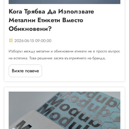
Кога Трябва Да Използвате
Метални Етикети Вместо
Обикновени?
2026-06-15 09:00:00
Изборът между метални и обикновени етикети не е просто въпрос
на естетика. Това решение засяга възприятието на бранда,
съвместимостта с повърхността, експозицията към външни фактори
Вижте повече
и очакванията за дълготрайна издръжливост на приложението.
Независимо дали...