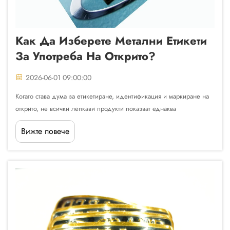
Как Да Изберете Метални Етикети
За Употреба На Открито?
2026-06-01 09:00:00
Когато става дума за етикетиране, идентификация и маркиране на
открито, не всички лепкави продукти показват еднаква
производителност под влиянието на природната среда. Металните
Вижте повече
етикети са станали предпочитано решение в широк спектър от
индустрии точно...