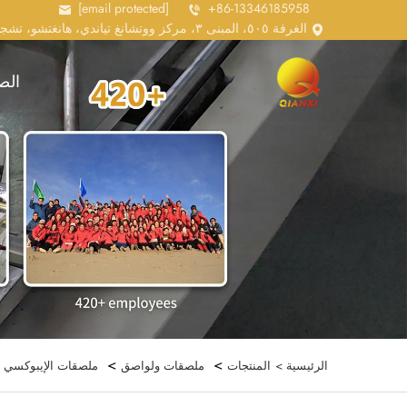
[email protected]
+86-13346185958
الغرفة ٥٠٥، المبنى ٣، مركز ووتشانغ تياندي، هانغتشو، تشجيانغ، الصين
الص
>
>
الرئيسية >
المنتجات
ملصقات ولواصق
ملصقات الإيبوكسي