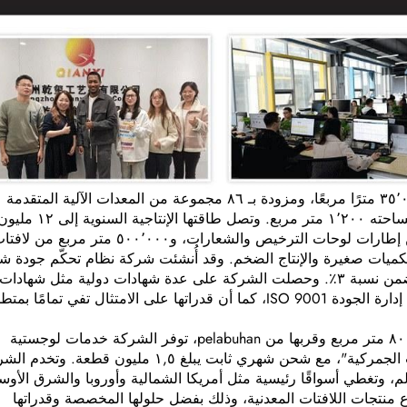
تتفاخر الشركة بقاعدة إنتاج حديثة تبلغ مساحتها ٣٥٬٠٠٠ مترًا مربعًا، ومزودة بـ ٨٦ مجموعة من المعدات الآلية المتقدمة
عالميًّا، ومركز للبحث والتطوير وأخذ العينات تبلغ مساحته ١٬٢٠٠ متر مربع. وتصل طاقتها الإنتاجية السنوية إلى ٢
لوحة اسمية/ملصق معدنية، و٨ ملايين مجموعة من إطارات لوحات الترخيص والشعارات، و٥٠٠٬٠٠٠ متر مربع من 
ميات صغيرة والإنتاج الضخم. وقد أُنشئت شركة نظام تحكّم جودة ش
يشمل ١٢ نقطة تفتيش للتحكم في معدل العيوب ضمن نسبة ٣٪. وحصلت الشركة على عدة شهادات دولية مثل شهادات
RoHS وREACH وEPR وIEC، فضلاً عن شهادة نظام إدارة الجودة ISO 9001، كما أن قدراتها على الامتثال تفي تمامً
وباستغلال مستودعاتها الذكية المساحة التي تبلغ ٨٠٠٠ متر مربع وقربها من pelabuhan، توفر الشركة خدمات لوجستية
شاملة تشمل "التخزين، والتحميل، وإتمام الإجراءات الجمركية"، مع شحن شهري ثابت يبلغ ١,٥ مليون قطعة. و
 B2B في جميع أنحاء العالم، وتغطي أسواقًا رئيسية مثل أمريكا الشمالية وأوروبا والشرق الأ
ع منتجات اللافتات المعدنية، وذلك بفضل حلولها المخصصة وقدراتها