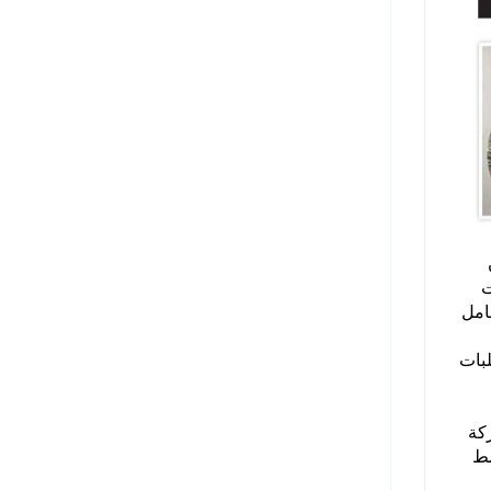
١ مليون
لافتات
امل
ا بمتطلبات
تخدم الشركة
وسط