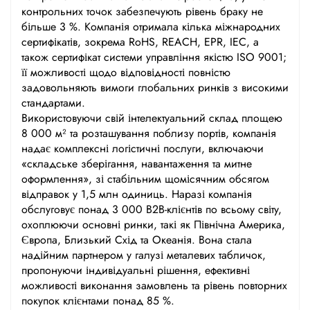
контрольних точок забезпечують рівень браку не
більше 3 %. Компанія отримала кілька міжнародних
сертифікатів, зокрема RoHS, REACH, EPR, IEC, а
також сертифікат системи управління якістю ISO 9001;
її можливості щодо відповідності повністю
задовольняють вимоги глобальних ринків з високими
стандартами.
Використовуючи свій інтелектуальний склад площею
8 000 м² та розташування поблизу портів, компанія
надає комплексні логістичні послуги, включаючи
«складське зберігання, навантаження та митне
оформлення», зі стабільним щомісячним обсягом
відправок у 1,5 млн одиниць. Наразі компанія
обслуговує понад 3 000 B2B-клієнтів по всьому світу,
охоплюючи основні ринки, такі як Північна Америка,
Європа, Близький Схід та Океанія. Вона стала
надійним партнером у галузі металевих табличок,
пропонуючи індивідуальні рішення, ефективні
можливості виконання замовлень та рівень повторних
покупок клієнтами понад 85 %.