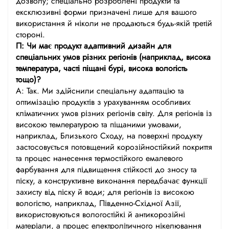
дозволу; спеціально розроблені продукти та
ексклюзивні форми призначені лише для вашого
використання й ніколи не продаються будь-якій третій
стороні.
П: Чи має продукт адаптивний дизайн для
спеціальних умов різних регіонів (наприклад, висока
температура, часті піщані бурі, висока вологість
тощо)?
А: Так. Ми здійснили спеціальну адаптацію та
оптимізацію продуктів з урахуванням особливих
кліматичних умов різних регіонів світу. Для регіонів із
високою температурою та піщаними умовами,
наприклад, Близького Сходу, на поверхні продукту
застосовується потовщений корозійностійкий покриття
та процес нанесення термостійкого емалевого
фарбування для підвищення стійкості до зносу та
піску, а конструктивне виконання передбачає функції
захисту від піску й води; для регіонів із високою
вологістю, наприклад, Південно-Східної Азії,
використовуються вологостійкі й антикорозійні
матеріали, а процес електролітичного нікелювання