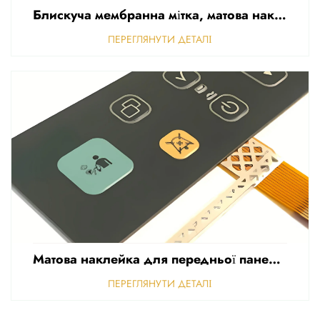
Блискуча мембранна мітка, матова наклейка для передньої панелі керування, рельєфна полікарбонатна графічна накладка
ПЕРЕГЛЯНУТИ ДЕТАЛІ
Матова наклейка для передньої панелі керування, перфорована матова, товщина 0,25 мм, полікарбонатні або ПВХ-наклейки
ПЕРЕГЛЯНУТИ ДЕТАЛІ