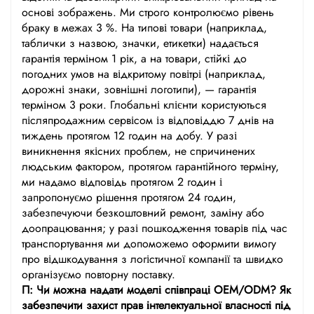
основі зображень. Ми строго контролюємо рівень
браку в межах 3 %. На типові товари (наприклад,
таблички з назвою, значки, етикетки) надається
гарантія терміном 1 рік, а на товари, стійкі до
погодних умов на відкритому повітрі (наприклад,
дорожні знаки, зовнішні логотипи), — гарантія
терміном 3 роки. Глобальні клієнти користуються
післяпродажним сервісом із відповіддю 7 днів на
тиждень протягом 12 годин на добу. У разі
виникнення якісних проблем, не спричинених
людським фактором, протягом гарантійного терміну,
ми надамо відповідь протягом 2 годин і
запропонуємо рішення протягом 24 годин,
забезпечуючи безкоштовний ремонт, заміну або
доопрацювання; у разі пошкодження товарів під час
транспортування ми допоможемо оформити вимогу
про відшкодування з логістичної компанії та швидко
організуємо повторну поставку.
П: Чи можна надати моделі співпраці OEM/ODM? Як
забезпечити захист прав інтелектуальної власності під