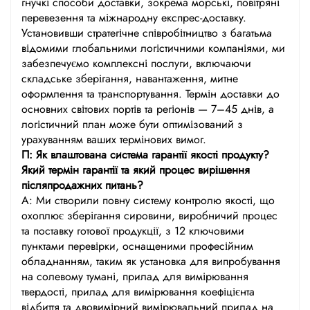
гнучкі способи доставки, зокрема морські, повітряні
перевезення та міжнародну експрес-доставку.
Установивши стратегічне співробітництво з багатьма
відомими глобальними логістичними компаніями, ми
забезпечуємо комплексні послуги, включаючи
складське зберігання, навантаження, митне
оформлення та транспортування. Термін доставки до
основних світових портів та регіонів — 7–45 днів, а
логістичний план може бути оптимізований з
урахуванням ваших термінових вимог.
П: Як влаштована система гарантії якості продукту?
Який термін гарантії та який процес вирішення
післяпродажних питань?
А: Ми створили повну систему контролю якості, що
охоплює зберігання сировини, виробничий процес
та поставку готової продукції, з 12 ключовими
пунктами перевірки, оснащеними професійним
обладнанням, таким як установка для випробування
на солевому тумані, прилад для вимірювання
твердості, прилад для вимірювання коефіцієнта
відбиття та двовимірний вимірювальний прилад на