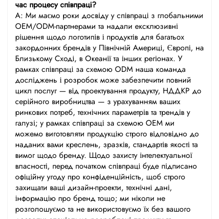
час процесу співпраці?
А: Ми маємо роки досвіду у співпраці з глобальними
OEM/ODM-партнерами та надали ексклюзивні
рішення щодо логотипів і продуктів для багатьох
закордонних брендів у Північній Америці, Європі, на
Близькому Сході, в Океанії та інших регіонах. У
рамках співпраці за схемою ODM наша команда
досліджень і розробок може забезпечити повний
цикл послуг — від проектування продукту, НДДКР до
серійного виробництва — з урахуванням ваших
ринкових потреб, технічних параметрів та трендів у
галузі; у рамках співпраці за схемою OEM ми
можемо виготовляти продукцію строго відповідно до
наданих вами креслень, зразків, стандартів якості та
вимог щодо бренду. Щодо захисту інтелектуальної
власності, перед початком співпраці буде підписано
офіційну угоду про конфіденційність, щоб строго
захищати ваші дизайн-проекти, технічні дані,
інформацію про бренд тощо; ми ніколи не
розголошуємо та не використовуємо їх без вашого