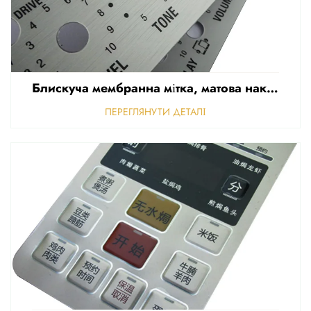
Блискуча мембранна мітка, матова наклейка для передньої панелі керування, рельєфна полікарбонатна графічна накладка
ПЕРЕГЛЯНУТИ ДЕТАЛІ