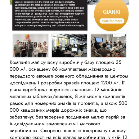
Компанія має сучасну виробничу базу площею 35
000 м², оснащену 86 комплектами міжнародно
передового автоматизованого обладнання та центром
досліджень і розробки зразків площею 1200 м². Її
річна виробнича потужність становить 12 мільйонів
металевих табличок/етикеток, 8 мільйонів комплектів
рамок для номерних знаків та логотипів, а також 500
000 квадратних метрів дорожніх знаків, що
забезпечує безперервне поєднання малих партій за
індивідуальним замовленням і масового
виробництва. Створено повністю інтегровану систему
контролю якості на всіх етапах виробництва, у якій 12