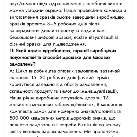
штук/комплектів/квадратних метрів; особливі вимоги
можна узгодити окремо. Наша професійна команда з
виготовлення зразків зможе завершити виробництво
зразків протягом 3–5 робочих днів після
затвердження дизайн-проекту та надати вам
безкоштовні цифрові зразки, ескізи візуалізації та
фізичні зразки для підтвердження.
П: Який термін виробництва, гарантії виробничих
потужностей та способи доставки для масових
замовлень?
A: Цикл виробництва оптових замовлень зазвичай
становить 15–30 робочих днів (точний термін
коригується залежно від обсягу замовлення,
складності продукту та вимог до індивідуалізації).
Наша річна виробнича потужність досягає 12
мільйонів металевих табличок/етикеток, 8 мільйонів
комплектів рамок для номерних знаків/логотипів та
500 000 квадратних метрів дорожніх знаків, що
повністю задовольняє потреби B-клієнтів по всьому
світі у великих партіях замовлень. Ми пропонуємо