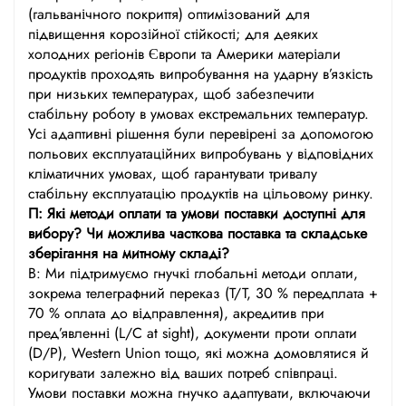
(гальванічного покриття) оптимізований для
підвищення корозійної стійкості; для деяких
холодних регіонів Європи та Америки матеріали
продуктів проходять випробування на ударну в’язкість
при низьких температурах, щоб забезпечити
стабільну роботу в умовах екстремальних температур.
Усі адаптивні рішення були перевірені за допомогою
польових експлуатаційних випробувань у відповідних
кліматичних умовах, щоб гарантувати тривалу
стабільну експлуатацію продуктів на цільовому ринку.
П: Які методи оплати та умови поставки доступні для
вибору? Чи можлива часткова поставка та складське
зберігання на митному складі?
В: Ми підтримуємо гнучкі глобальні методи оплати,
зокрема телеграфний переказ (T/T, 30 % передплата +
70 % оплата до відправлення), акредитив при
пред’явленні (L/C at sight), документи проти оплати
(D/P), Western Union тощо, які можна домовлятися й
коригувати залежно від ваших потреб співпраці.
Умови поставки можна гнучко адаптувати, включаючи