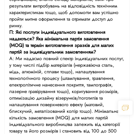
результати випробувань на відповідність технічним
характеристикам тощо, щоб допомогти вам успішно
пройти митне оформлення та отримати доступ до
ринку.
П: Які послуги індивідуального виготовлення
надаються? Яка мінімальна партія замовлення
(MOQ) та термін виготовлення зразків для малих
партій за індивідуальним замовленням?
А: Ми надаємо повний спектр індивідуальних послуг,
у тому числі підбір матеріалів (нержавіюча сталь,
мідь, алюміній, сплави тощо), налаштування
технологічного процесу (штампування, травлення,
електролітичне нанесення покриття, тампографія,
лазерне гравірування тощо), коригування розмірів,
оптимізацію дизайну візерунків/логотипів та
налаштування поверхневого ефекту (матовий,
блискучий, металізований колір тощо). Мінімальна
кількість замовлення (MOQ) для малих партій
індивідуального виробництва залежить від категорії
товару та його розмірів і становить від 100 до 500