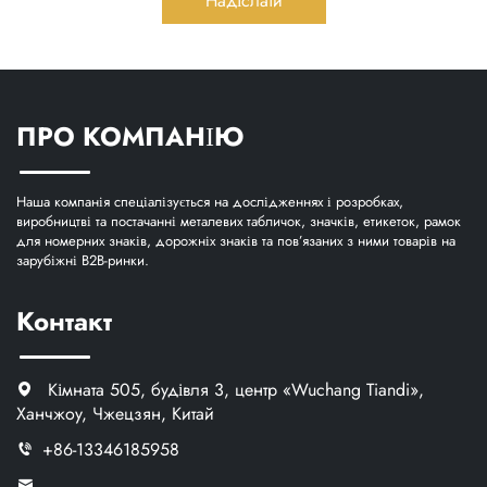
Надіслати
ПРО КОМПАНІЮ
Наша компанія спеціалізується на дослідженнях і розробках,
виробництві та постачанні металевих табличок, значків, етикеток, рамок
для номерних знаків, дорожніх знаків та пов’язаних з ними товарів на
зарубіжні B2B-ринки.
Контакт
Кімната 505, будівля 3, центр «Wuchang Tiandi»,
Ханчжоу, Чжецзян, Китай
+86-13346185958