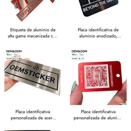
Etiqueta de aluminio de
Placa identificativa de
alta gama mecanizada con
aluminio anodizado,
CNC, con acabado
etiqueta metálica con
brillante y corte
número de serie, etiqueta
diamantado,
con código QR, resistente
personalizada en forma
a arañazos, placa
irregular, para logotipo
conmemorativa para
metálico de marca o placa
lápidas y placas funerarias
identificativa
Placa identificativa
Placa identificativa
personalizada de acero
personalizada de aluminio
inoxidable 304 y 316,
anodizado rojo con
etiquetas metálicas
código QR, etiquetas