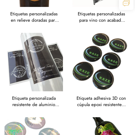
Etiquetas personalizadas
Etiquetas personalizadas
en relieve doradas para
para vino con acabado
vino, con diseño de
cepillado en plata y
château de Burdeos
relieve, estilo vintage, en
forma de escudo
Etiqueta personalizada
Etiqueta adhesiva 3D con
resistente de aluminio
cúpula epoxi resistente a
coloreado impermeable
la intemperie, circular
con adhesivo, dorada,
personalizada, negra,
para perfumes, etiqueta
rosa láser, transparente y
adhesiva de papel
cristalina