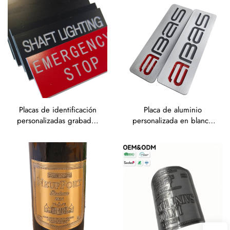
industriales grabadas por
metálicas para
corrosión, etiquetas
seguimiento de activos
resistentes a la corrosión
Placas de identificación
Placa de aluminio
personalizadas grabadas
personalizada en blanco
en Traffolyte
para grabado láser,
pegatina metálica
impresa, etiqueta de
acero inoxidable grabada