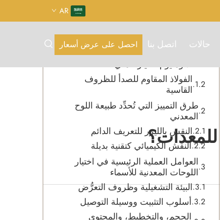
AR
جدول المحتويات
حالات
اتصل بنا
احصل على عرض أسعار
اختيار المادة للوحة الاسم المعدنية
الألومنيوم كخيار عملي
الفولاذ المقاوم للصدأ للظروف
القاسية
طرق التمييز التي تُحدِّد طبيعة اللوح
المعدني
 للمعدات؟
النقش بالليزر للتعريف الدائم
النقش الكيميائي كتقنية بديلة
العوامل العملية الرئيسية في اختيار
اللوحات المعدنية للأسماء
البيئة التشغيلية وظروف التعرُّض
أسلوب التثبيت ووسيلة التوصيل
الحجم، والتخطيط، والمحتوى