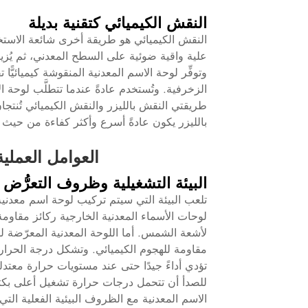
النقش الكيميائي كتقنية بديلة
النقش الكيميائي هو طريقة أخرى شائعة الاستخدا
علية واقية ضوئية على السطح المعدني، ثم يُزي
وتوفِّر لوحة الاسم المعدنية المنقوشة كيميائيًّ
الزخرفية. وتُستخدم عادةً عندما تتطلَّب لوحة الا
طريقتي النقش بالليزر والنقش الكيميائي تُنتجا
بالليزر يكون عادةً أسرع وأكثر كفاءة من حيث ا
العوامل العملية
البيئة التشغيلية وظروف التعرُّض
تلعب البيئة التي سيتم تركيب لوحة اسم معدنية
لوحات الأسماء المعدنية الخارجية ركائز مقاو
لأشعة الشمس. أما اللوحة المعدنية المعرّضة للم
مقاومة للهجوم الكيميائي. وتشكل درجة الحرارة م
تؤدي أداءً جيدًا حتى عند مستويات حرارة معتدلة
للصدأ أن تتحمل درجات حرارة تشغيل أعلى بكثير
الاسم المعدنية مع الظروف البيئية الفعلية التي