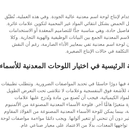
م لإنتاج لوحة اسم معدنية عالية الجودة. وفي هذه العملية، تُطبَّق
ل الحمض بشكل انتقائي المواد غير المحمية لتكوين علامات غائرة.
ا تفاصيل حادة، وهي مناسبة جدًّا للتصاميم المعقدة أو الاستخدامات
سم المعدنية الجمع بين البيانات الوظيفية والهوية التجارية. وكلا
ن لوحة اسم معدنية تفي بمعايير الأداء الصارمة، رغم أن النقش
لتكلفة في حالات الإنتاج الصغيرة.
 الرئيسية في اختيار اللوحات المعدنية للأسماء
 فيها دورًا حاسمًا في تحديد المواصفات الضرورية. وتتطلب تطبيقات
مة للأشعة فوق البنفسجية وعلامات لا تتلاشى تحت التعرض الطويل
واد الكيميائية، فيجب أن تُصنع من مادة وتُدرَج عليها علامات
تغيرًا هامًّا آخر. فلوحة الأسماء المعدنية المصنوعة من الألمنيوم
، بينما يمكن للوحة الأسماء المعدنية المصنوعة من الفولاذ المقاوم
 دون أن تنحني أو تتغير ألوانها. ويجب دائمًا مواءمة مواصفات لوحة
 تواجهها المعدات، بدلًا من الاعتماد على معيار صناعي عام.