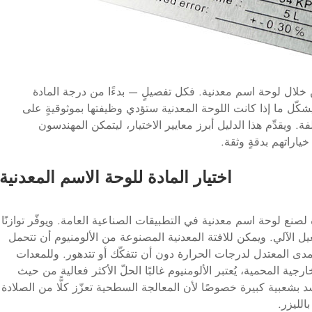
ال لوحة اسم معدنية. فكل تفصيلٍ — بدءًا من درجة المادة
شكّل ما إذا كانت اللوحة المعدنية ستؤدي وظيفتها بموثوقيةٍ على
 ويقدِّم هذا الدليل أبرز معايير الاختيار، ليتمكن المهندسون
اراتهم بدقةٍ وثقة.
اختيار المادة للوحة الاسم المعدنية
دة لصنع
لوحة اسم معدنية
في التطبيقات الصناعية العامة. ويوفّر توازنًا
يل الآلي. ويمكن للافتة المعدنية المصنوعة من الألومنيوم أن تتحمل
لمدى المعتدل لدرجات الحرارة دون أن تتفكّك أو تتدهور. وللمعدات
جية المحمية، يُعتبر الألومنيوم غالبًا الحلّ الأكثر فعالية من حيث
د بشعبية كبيرة خصوصًا لأن المعالجة السطحية تعزّز كلًّا من الصلادة
الليزر.