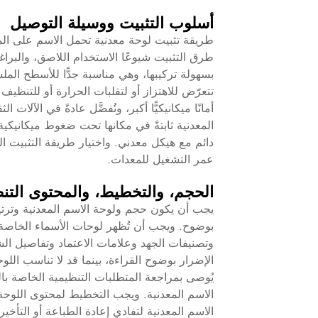
أسلوب التثبيت ووسيلة التوصيل
طريقة تثبيت لوحة معدنية تحمل الاسم على الم
طرق التثبيت شيوعًا الاستخدام اللاصق، والبراغي
بسهولة تركيبها، وهي مناسبة جدًّا للأسطح المل
تتعرّض للاهتزاز أو لتقلبات الحرارة أو للتنظيف 
أمانًا ميكانيكيًّا أكبر، وتُفضَّل عادةً في الآلا
المعدنية ثابتةً في مكانها تحت ضغوط ميكانيكية.
دائم مع هيكل معدني. واختيار طريقة التثبيت 
عمر التشغيل للمعدات.
الحجم، والتخطيط، والمحتوى التن
يجب أن يكون حجم ولوحة الاسم المعدنية وترتيب
بوضوح. ويجب أن تُظهر لوحات الأسماء الخاصة 
وتصنيفات الجهد وعلامات الاعتماد وتفاصيل الش
الإضرار بوضوح القراءة، بينما قد لا تناسب اللو
يُوصى بمراجعة المتطلبات التنظيمية الخاصة بال
الاسم المعدنية. ويجب التخطيط لمحتوى اللوحة 
الاسم المعدنية لتفادي إعادة الطباعة أو التأخي