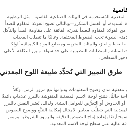
قاسية
 المعدنية المُستخدمة في البيئات الصناعية القاسية—مثل الرطوبة
رة الشديدة، أو الغسل المتكرر—وبالتالي تصبح الفولاذ المقاوم للصدأ
من الفولاذ المقاوم للصدأ بقدرته الفائقة على مقاومة الصدأ والتآكل
مته البنيوية تحت الضغوط المختلفة. وغالبًا ما تتطلب المعدات
نفط والغاز، والبيئات البحرية، ومصانع المواد الكيميائية ألواحًا
ت المتانة والمتطلبات التنظيمية على حد سواء. وتبرر التكلفة الأعلى
تدهور السطحي.
طرق التمييز التي تُحدِّد طبيعة اللوح المعدني
سم معدنية مدى وضوح المعلومات ودوامها مع مرور الزمن. وتُعَدُّ
ة حاليًّا. فتنتج لوحة الاسم المعدنية المنقوشة بالليزر علاماتٍ دائمةً
أو الخدوش أو التعرُّض للعوامل البيئية. ولذلك، يُعتبر النقش بالليزر
نية التي تتطلَّب معايير الامتثال إمكانية التتبُّع ووضوح النصوص
سمح أيضًا بإعادة إنتاج النصوص الدقيقة والرموز الشريطية ورموز