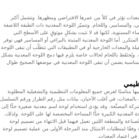
عدات تؤثر في كلاً من عمرها الافتراضي ومظهرها. وتشمل أكثر
، والمسامير، واللحام. وتتميّز اللوحة المعدنية ذات الطبقة اللاصقة
ساء المستوية، لكنها قد لا تثبت بشكلٍ موثوقٍ على الأسطح التي
المتكرر. أما اللوحة المعدنية المثبتة بالبراغي أو المسامير فهي توفر
ت الثقيلة والمعدات الخارجية أو في التطبيقات التي تتطلّب أن تبقى اللوحة
 ويُحتَفَظ باللحام لحالات خاصة يلزم فيها دمج اللوحة المعدنية بشكل
المناسبة يضمن أن تبقى اللوحة المعدنية في موضعها الصحيح طوال
ظيمي
ها مناسبًا لعرض جميع المعلومات التنظيمية والتشغيلية المطلوبة
بالمعدات، في أغلب الأحيان، بيانات مثل رقم الطراز ورقم التسلسل
ركة المصنِّعة. وقد يؤدي استخدام لوحة اسم معدنية صغيرة جدًّا إلى
حة المعدنية الكبيرة جدًّا المساحة المخصصة لها على اللوحة. ولذلك،
صناعة والمنطقة اللتين تعمل فيهما قبل الانتهاء من تصميم لوحة
وفقًا لمتطلبات الامتثال منذ المرحلة الأولى من عملية تصميم لوحة
ر في اعتماد المعدات.