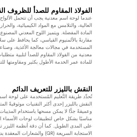
الفولاذ المقاوم للصدأ للظروف ال
عندما
لوحة اسم معدنية
يجب أن تتحمل الألواح
العالية، والتلامس مع المواد الكيميائية، والحرا
المادة المفضلة. ويتميز اللوح المعدني المصنوع 
مقارنةً بالألمنيوم القياسي، كما يحافظ على سلا
المستخدمة في مجالات معالجة الأغذية، وصناعة ال
معدنية من الفولاذ المقاوم للصدأ لتلبية متطلبا
للمادة عمر الخدمة الأطول بكثير ومقاومتها لل
النقش بالليزر للتعريف الدائم
تُحدِّد طريقة التَّعليم المُستخدمة على لوحة ا
النقش بالليزر إحدى أكثر التقنيات موثوقيةً المتاح
وعميقةً جدًّا لا يمكن مسحها باستخدام المذيبات 
مناسبًا بشكل خاص لتطبيقات لوحات الأسماء المعد
على المدى الطويل. كما أن دقة أنظمة الليزر ت
الاستجابة السريعة (QR) والشعارات المعقدة بدقة عالية على سطح لوحة الاسم المعدنية.