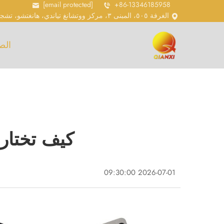
[email protected]
+86-13346185958
الغرفة ٥٠٥، المبنى ٣، مركز ووتشانغ تياندي، هانغتشو، تشجيانغ، الصين
الص
كيف تختار 
2026-07-01 09:30:00