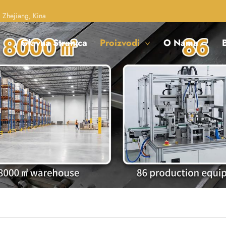
 Zhejiang, Kina
Glavna Stranica
Proizvodi
O Nama
B