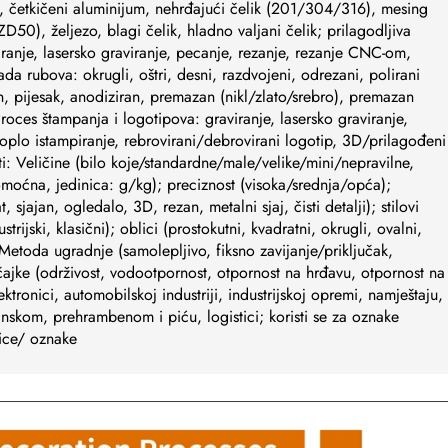
m, četkičeni aluminijum, nehrđajući čelik (201/304/316), mesing
0), željezo, blagi čelik, hladno valjani čelik; prilagodljiva
iranje, lasersko graviranje, pecanje, rezanje, rezanje CNC-om,
ada rubova: okrugli, oštri, desni, razdvojeni, odrezani, polirani
en, pijesak, anodiziran, premazan (nikl/zlato/srebro), premazan
roces štampanja i logotipova: graviranje, lasersko graviranje,
oplo istampiranje, rebrovirani/debrovirani logotip, 3D/prilagođeni
ti: Veličine (bilo koje/standardne/male/velike/mini/nepravilne,
omoćna, jedinica: g/kg); preciznost (visoka/srednja/opća);
t, sjajan, ogledalo, 3D, rezan, metalni sjaj, čisti detalji); stilovi
trijski, klasični); oblici (prostokutni, kvadratni, okrugli, ovalni,
 Metoda ugradnje (samolepljivo, fiksno zavijanje/priključak,
čajke (održivost, vodootpornost, otpornost na hrđavu, otpornost na
ktronici, automobilskoj industriji, industrijskoj opremi, namještaju,
skom, prehrambenom i piću, logistici; koristi se za oznake
ice/ oznake