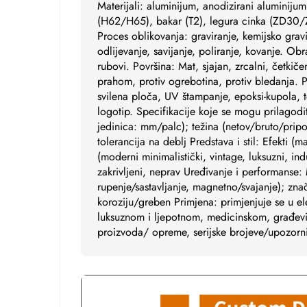
Materijali: aluminijum, anodizirani aluminiju
(H62/H65), bakar (T2), legura cinka (ZD30/ZD5
Proces oblikovanja: graviranje, kemijsko grav
odlijevanje, savijanje, poliranje, kovanje. Obr
rubovi. Površina: Mat, sjajan, zrcalni, četkič
prahom, protiv ogrebotina, protiv bledanja. P
svilena ploča, UV štampanje, epoksi-kupola, t
logotip. Specifikacije koje se mogu prilagodi
jedinica: mm/palc); težina (netov/bruto/prip
tolerancija na deblj Predstava i stil: Efekti (ma
(moderni minimalistički, vintage, luksuzni, indus
zakrivljeni, neprav Uređivanje i performanse:
rupenje/sastavljanje, magnetno/svajanje); zna
koroziju/greben Primjena: primjenjuje se u ele
luksuznom i ljepotnom, medicinskom, građevin
proizvoda/ opreme, serijske brojeve/upozorn