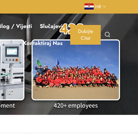
HR
log / Vijesti
Slučajevi
Dobijte
Citat
Kontaktiraj Nas