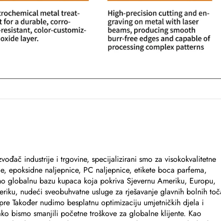
vođač industrije i trgovine, specijalizirani smo za visokokvalitetne
ce, epoksidne naljepnice, PC naljepnice, etikete boca parfema,
imo globalnu bazu kupaca koja pokriva Sjevernu Ameriku, Europu,
Ameriku, nudeći sveobuhvatne usluge za rješavanje glavnih bolnih to
pre Također nudimo besplatnu optimizaciju umjetničkih djela i
ko bismo smanjili početne troškove za globalne klijente. Kao