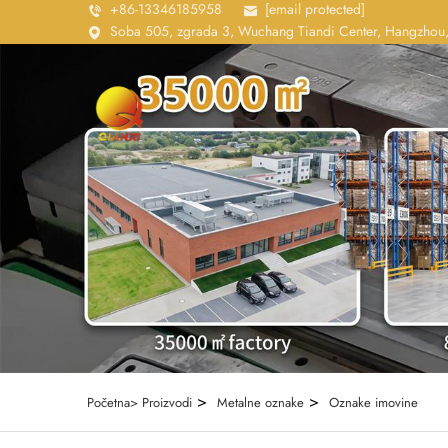
+86-13346185958
[email protected]
Soba 505, zgrada 3, Wuchang Tiandi Center, Hangzhou,
>
>
Početna>
Proizvodi
Metalne oznake
Oznake imovine